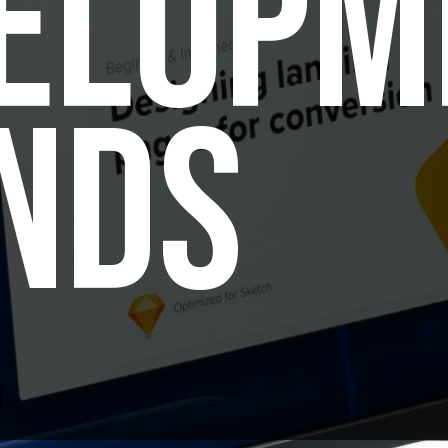
ELOPM
NDS